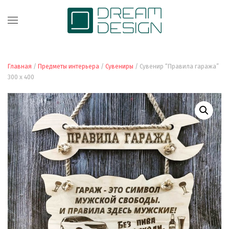
Главная
/
Предметы интерьера
/
Сувениры
/ Сувенир “Правила гаража”
300 x 400