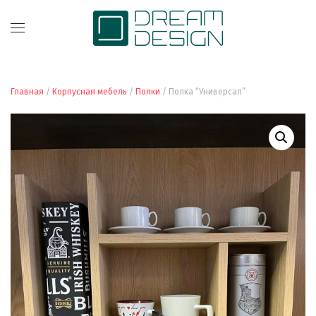
Главная
/
Корпусная мебель
/
Полки
/ Полка “Универсал”