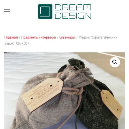
Главная
/
Предметы интерьера
/
Сувениры
/ Мешок “Стратегический
запас” (24 x 35)