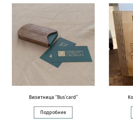
Визитница “Bus’card”
Ко
Подробнее