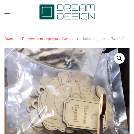
Главная
/
Предметы интерьера
/
Сувениры
/ Набор подвесок “Бычок”