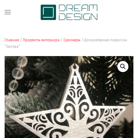
Главная
/
Предметы интерьера
/
Сувениры
/ Декоративная подвеска
“Звезда”